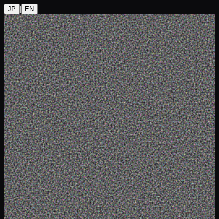
|
JP
EN