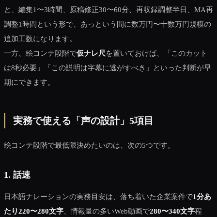
と、編集1〜3時間、原稿修正30〜60分、再収録調整半日、MA再
調整1時間という形で、あっという間に数万円〜十数万円規模の
追加工数になります。
一方、絵コンテ段階で
仮ナレ尺
を置いておけば、「このカット
は8秒必要」「この説明は字幕に逃がすべき」といった判断が早
期にできます。
実務で使える「声の設計」5項目
絵コンテ段階で最低限決めたいのは、次の5つです。
1. 話速
日本語ナレーションの実務目安は、落ち着いた企業案件で
1分あ
たり220〜280文字
、情報量の多いWeb動画で
280〜340文字
程