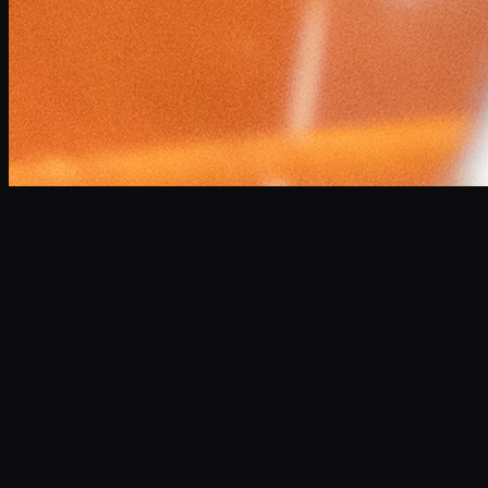
小林 将大
Masahiro Kobayashi
Professional Narrator
企業VP、CM、ドキュメンタリーなど年間300本以上のナレ
ーションを担当。
高品質な宅録環境を完備し、スピーディかつ最高水準の音声
データを提供します。
サンプルボイスを聴く