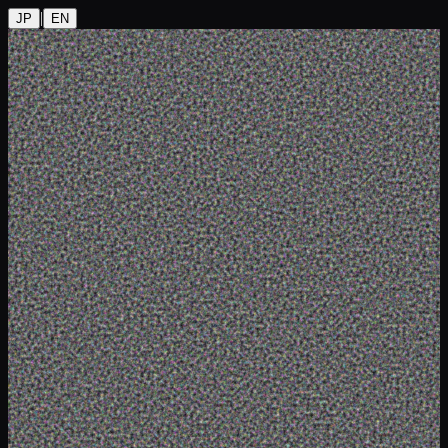
|
JP
EN