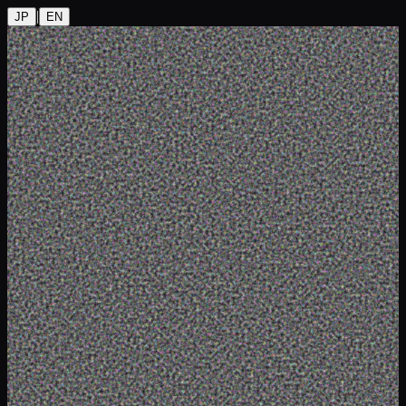
|
JP
EN