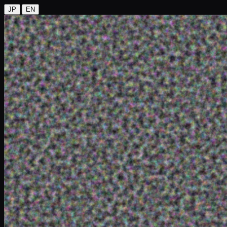
|
JP
EN