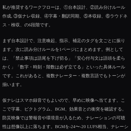
私が推奨するワークフローは、①台本設計、②読み分けルール
作成, ③仮ナレ収録、④字幕・翻訳同期、⑤本収録、⑥ラウドネ
ス・検収、の6段階です。
まず台本設計で、注意喚起、指示、補足のタグを文ごとに振り
ます。次に読み分けルールを1ページにまとめます。例として
は、「禁止事項は語尾を下げ切る」「安心付与文は語頭を柔ら
かく」「数字・時刻・階数は必ず立てる」といった具体ルール
です。これがあると、複数ナレーター・複数言語でもトーンが
揃います。
仮ナレはスマホ録音でもよいので、早めに映像へ当てます。こ
こで字幕、ピクトグラム、BGM、効果音との衝突を確認する。
防災映像では警報音や環境音が入るため、ナレーションの可聴
性は想像以上に落ちます。BGMを-24〜-20 LUFS相当、ナレーシ