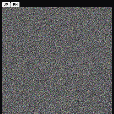
|
JP
EN