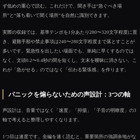
ず低めの重心で読む。これだけで、聞き手は“急ぐべき場
所”と“落ち着いて聞く場所”を自然に識別できます。
実際の収録では、基準テンポを1分あたり280〜320文字程度に置
き、避難手順や禁止事項は240〜280文字程度まで落とすことが
多いです。緊急性を出したい場面でも、単純に早くするのでは
なく、文頭0.2〜0.4秒の間を短くし、文末を曖昧に消さない。こ
れが「急がせる」のではなく「伝わる緊張感」を作ります。
パニックを煽らないための声設計：3つの軸
声設計は、音量ではなく「速度」「抑揚」「子音の明瞭度」の3
軸で考えると整理しやすくなります。
1つ目は速度です。全編を速く読むと、重要箇所の強調余地がな