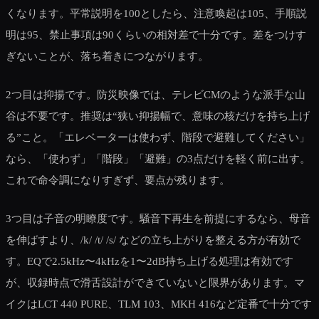
くなります。平常説明を100としたら、注意喚起は105、手順説
明は95、禁止事項は90くらいの相対差で十分です。差をつけす
ぎないことが、落ち着きにつながります。
2つ目は抑揚です。防災映像では、テレビCMのような派手な山
谷は不要です。推奨は“狭い抑揚幅で、意味の核だけを持ち上げ
る”こと。「エレベーターは使わず、階段で避難してください」
なら、「使わず」「階段」「避難」の3点だけを軽く前に出す。
これで命令調になりすぎず、要点が残ります。
3つ目は子音の明瞭度です。騒音下再生を前提にするなら、母音
を伸ばすより、/k/ /t/ /s/ などの立ち上がりを整える方が有効で
す。EQで2.5kHz〜4kHzを1〜2dB持ち上げる処理は有効です
が、収録時点で滑舌設計ができていないと限界があります。マ
イクはLCT 440 PURE、TLM 103、MKH 416など定番で十分です