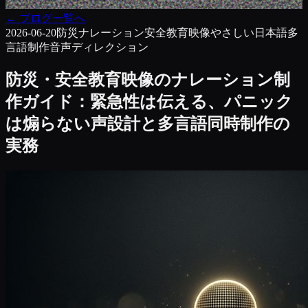
←
ブログ一覧へ
2026-06-20
防災ナレーション
安全教育映像
やさしい日本語
多
言語制作
音声ディレクション
防災・安全教育映像のナレーション制
作ガイド：緊急性は伝える、パニック
は煽らない声設計と多言語同時制作の
実務