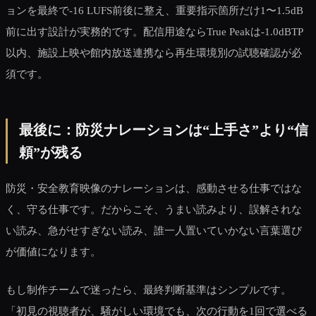
ョンを最終で-16 LUFS前後に整え、重要指示箇所だけ1〜1.5dB
前に出す設計が実務的です。配信用途ならTrue Peakは-1.0dBTP
以内、施設上映や館内放送連携なら再生環境別の試聴確認が必
須です。
最後に：防災ナレーションは“上手さ”より“信
頼”が残る
防災・安全教育映像のナレーションは、感動させる仕事ではな
く、守る仕事です。だからこそ、うまい読みより、誤解されな
い読み、急がせすぎない読み、誰一人置いていかない言葉選び
が価値になります。
もし制作チームで迷ったら、最終判断基準はシンプルです。
「初見の視聴者が、騒がしい環境でも、次の行動を1回で選べる