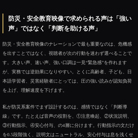
防災・安全教育映像で求められる声は「強い
声」ではなく「判断を助ける声」
防災・安全教育映像のナレーションで最も重要なのは、危機感
を出すことではなく、視聴者が次の行動を迷わず選べることで
す。大きい声、速い声、強い口調は一見“緊急感”を作れます
が、実務では逆効果になりやすい。とくに高齢者、子ども、日
本語学習者、災害経験者にとっては、圧の強い読みが認知負荷
を上げ、理解速度を下げます。
私が防災系案件でまず設計するのは、感情ではなく「判断導
線」です。たとえば音声の役割を、①注意喚起、②状況説明、
③行動指示、④安心付与、の4層に分けます。行動指示の文だけ
を0.5段階強く、説明文はニュートラル、安心付与は息を浅くせ