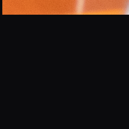
小林 将大
Masahiro Kobayashi
Professional Narrator
企業VP、CM、ドキュメンタリーなど年間300本以上のナレ
ーションを担当。
高品質な宅録環境を完備し、スピーディかつ最高水準の音声
データを提供します。
サンプルボイスを聴く
あわせて読みたい記事