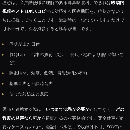
理想は、音声酷使職に理解のある耳鼻咽喉科、できれば
喉頭内
視鏡やストロボスコピー
に対応する医療機関を、症状がないう
ちに把握しておくことです。受診時は「枯れています」だけで
は不十分で、次を持参すると診察が速いです。
症状が出た日付
収録時間、台本の負荷（絶叫・長尺・地声より低い/高いな
ど）
睡眠時間、湿度、飲酒、胃酸逆流の有無
基準音声と不調時音声
使った対処法と反応
医師と連携する際は、
いつまで沈黙が必要か
だけでなく、
どの
程度の発声なら可か
を確認するのが実務的です。完全休声が必
要なケースもあれば、会話レベルは可で収録は不可、SOVTは