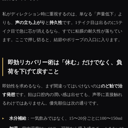
私がディレクション時に重視するのは、単なる「声量低下」よ
りも、
声の立ち上がり
と
持久性
です。1テイク目は出るのに5テ
イク目で急に芯が消えるなら、すでに粘膜の耐久性が落ちてい
ます。ここで押し切ると、結節やポリープの入口に入ります。
即効リカバリー術は「休む」だけでなく、負
荷を下げて戻すこと
即効性を求めるなら、まず間違ってはいけないのは
のど飴で治
す発想
です。飴は口腔内の潤い感は出せても、声帯に直接触れ
るわけではありません。優先順位は次の通りです。
水分補給
：一気飲みではなく、15〜20分ごとに100〜150ml