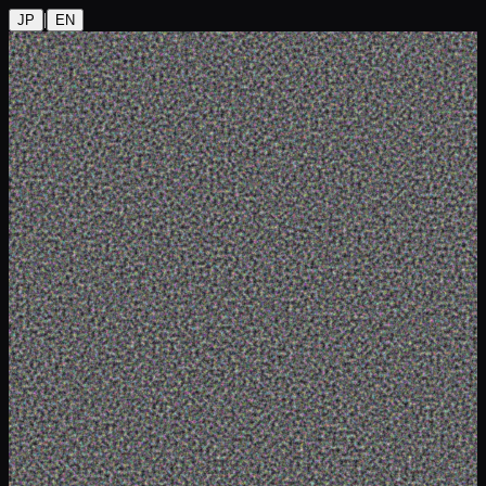
|
JP
EN