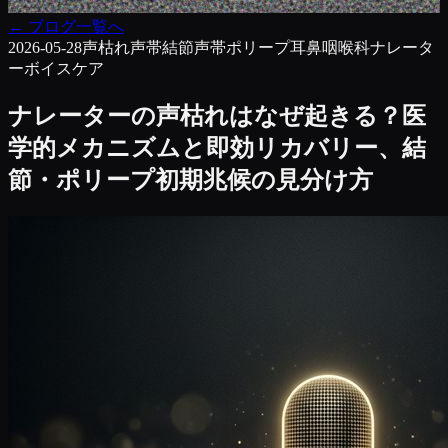
←
ブログ一覧へ
2026-05-28
声枯れ
声帯結節
声帯ポリープ
耳鼻咽喉科
ナレータ
ー
ボイスケア
ナレーターの声枯れはなぜ起きる？医
学的メカニズムと即効リカバリー、結
節・ポリープ初期兆候の見分け方