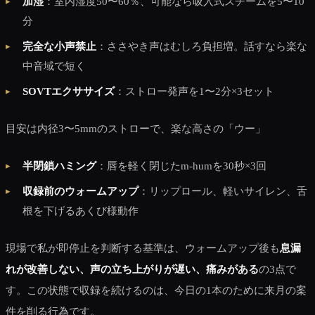
加湿
：室内湿度50〜60％、可能なら吸入式スチームを5〜10
分
完全な小声禁止
：ささやき声はむしろ負担増。話すなら楽な
中音域で短く
SOVTエクササイズ
：ストロー発声を1〜2分×3セット
目安は内径3〜5mmのストローで、楽な高さの「ウー」
半閉鎖ハミング
：唇を軽く閉じたm-humを30秒×3回
収録前のウォームアップ
：リップロール、軽いサイレン、舌
根を下げるあくび様動作
現場で私が即停止を判断する基準は、ウォームアップ後も
息漏
れが改善しない、声の立ち上がりが遅い、痛みがある
の3点で
す。この状態で収録を続けるのは、今日の1本のために来月の案
件を削る行為です。