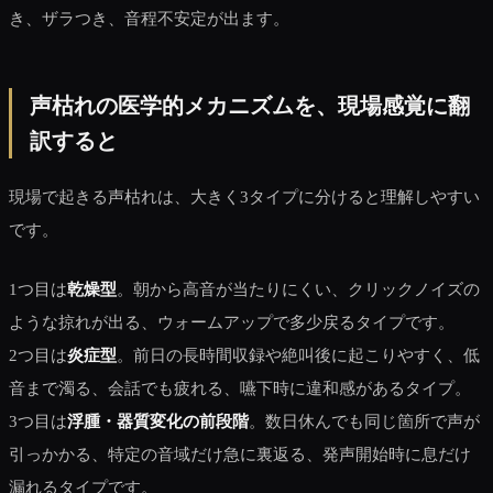
き、ザラつき、音程不安定が出ます。
声枯れの医学的メカニズムを、現場感覚に翻
訳すると
現場で起きる声枯れは、大きく3タイプに分けると理解しやすい
です。
1つ目は
乾燥型
。朝から高音が当たりにくい、クリックノイズの
ような掠れが出る、ウォームアップで多少戻るタイプです。
2つ目は
炎症型
。前日の長時間収録や絶叫後に起こりやすく、低
音まで濁る、会話でも疲れる、嚥下時に違和感があるタイプ。
3つ目は
浮腫・器質変化の前段階
。数日休んでも同じ箇所で声が
引っかかる、特定の音域だけ急に裏返る、発声開始時に息だけ
漏れるタイプです。