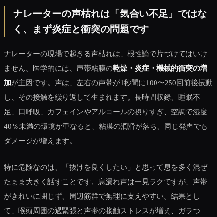
ナレーターの声枯れは「気合い不足」ではな
く、まず炎症と衝突の問題です
ナレーターの現場で起きる声枯れは、根性論で片づけてはいけ
ません。医学的には、声帯粘膜の
乾燥・炎症・機械的衝突の増
加
が主因です。声は、左右の声帯が1秒間に100〜250回前後振動
し、その接触を繰り返して生まれます。長時間収録、睡眠不
足、口呼吸、カフェインやアルコールの摂りすぎ、空調で湿度
40％未満の環境が重なると、粘膜の潤滑が落ち、同じ発声でも
ダメージが増えます。
特に危険なのは、「抜けを良くしたい」と思って息を多く混ぜ
たまま大きく話すことです。息漏れ声は一見ラクですが、声帯
がきれいに閉じず、周辺筋群で無理に支えやすい。結果とし
て、喉頭周囲の過緊張と声帯の接触ストレスが増え、ガラつ