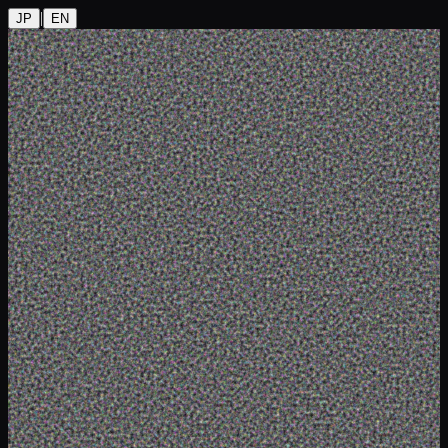
|
JP
EN