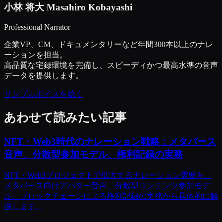
小林 将大
Masahiro Kobayashi
Professional Narrator
企業VP、CM、ドキュメンタリーなど年間300本以上のナレ
ーションを担当。
高品質な宅録環境を完備し、スピーディかつ最高水準の音声
データを提供します。
サンプルボイスを聴く
あわせて読みたい記事
NFT・Web3時代のナレーション戦略：メタバース
音声、分散型参加モデル、権利記録の実務
NFT・Web3プロジェクトで拡大するナレーション需要を、
メタバース向けアバター音声、分散型コンテンツ参加モデ
ル、ブロックチェーンによる権利記録の実務から具体的に解
説します。