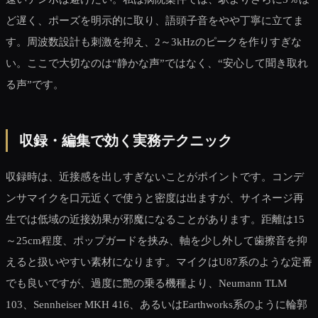
ど遅く、ポーズを明示的に取り、語頭子音をやや丁寧に立てま
す。周波数設計も刺激を抑え、2～3kHzのピークを作りすぎな
い。ここで大切なのは“静かな声”ではなく、“安心して聞き取れ
る声”です。
収録・編集で効く実務テクニック
収録時は、近接感を出しすぎないことがポイントです。コンデ
ンサマイクを口元近くで使うと密度は出ますが、サイネージ再
生では低域の近接効果が邪魔になることがあります。距離は15
～25cm程度、ポップガードを挟み、軸を少し外して歯擦音を抑
えると扱いやすい素材になります。マイクはU87系のような定番
でも良いですが、過度に艶の乗る機種より、Neumann TLM
103、Sennheiser MKH 416、あるいはEarthworks系のように輪郭