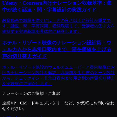
Udemy・Coursera向けナレーション収録基準：集
中が続く話速・間・字幕設計の実践ガイド
教育動画で離脱を防ぐには、声の良さ以上に設計が重要で
す。話速、間、字幕同期、収録環境まで、受講者の集中力を
維持する実務基準を具体的に解説します。
ホテル・リゾート映像のナレーション設計術：ウ
ェルカムから非常口案内まで、滞在価値を上げる
声の切り替えガイド
ホテル・リゾート施設のウェルカムムービーと案内映像にお
けるナレーション設計を解説。高揚感を生む声のトーン設計
から、チェックイン・非常口案内まで用途別の声質切り替え
を実務視点で紹介します。
ナレーションのご依頼・ご相談
企業VP・CM・ドキュメンタリーなど、お気軽にお問い合わ
せください。