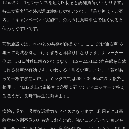
12％遅く、1センテンスを短く区切ると認知負荷が下がります。
特にサ変名詞や外来語は連結しやすいので、「乗り換え・ご案
内」「キャンペーン・実施中」のように意味単位で軽く切ると
伝わりやすいです。
商業施設では、BGMとの共存が前提です。ここでは“通る声”を
狙って高域を持ち上げすぎると耳障りになります。ナレーター
側は、3kHz付近に頼るのではなく、1.5～2.5kHzの存在感を自然
に作る発声が有効です。いわゆる「明るい声」より、「芯があ
って平板すぎない声」。ミックスでは200～300Hzの濁りを少し
整理し、4kHz以上の歯擦音は必要に応じてディエッサーで整え
るほうが、長時間再生に向きます。
病院は逆で、過度な訴求力がノイズになります。利用者には高
齢者や体調不良の方も含まれるため、強いコンプレッションや
速いテンポは避けたい。私は病院案件では、駅よりさらに5％ほ