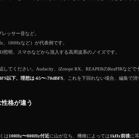
プレッサー音など。
20Hz、180Hzなど）が代表例です。
、LED照明、スマホなどから混入する高周波系のノイズです。
い。Audacity、iZotope RX、REAPERのReaFIRなど
S以下、理想は-65〜-70dBFS
。これを下回れない場合、編集で消
は性格が違う
くは
100Hz〜800Hz付近
に山が立ち、機種によっては
1kHz前後
に