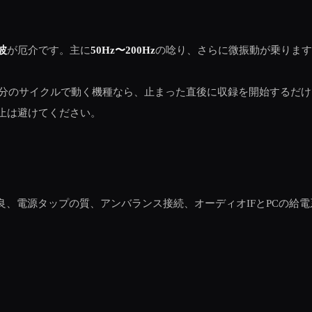
波
が厄介です。主に
50Hz〜200Hz
の唸り、さらに微振動が乗りま
20分のサイクルで動く機種なら、止まった直後に収録を開始するだ
止は避けてください。
、電源タップの質、アンバランス接続、オーディオIFとPCの給電