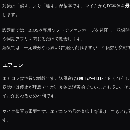
対策は「消す」より「離す」が基本です。マイクからPC本体を
最
します。
設定面では、BIOSや専用ソフトでファンカーブを見直し、収録
や同期アプリを閉じるだけで改善します。
編集では、一定成分なら狭いQで軽く削れますが、回転数が変動
エアコン
エアコンは宅録の難敵です。送風音は
200Hz〜4kHz
に広く分布し
収録中は停止が理想ですが、夏冬は現実的でないことも多い。そ
イルが変わるため不利です。
マイク位置も重要です。エアコンの風の直線上を避け、できれば
す。