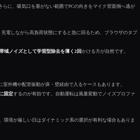
さらに、吸気口を塞がない範囲でPCの向きをマイク背面側へ逃が
も、充電しながら高負荷状態にすると急に回るため、ブラウザのタブ
帯域ノイズとして学習型除去を薄く2回
かける方が自然です。
に室外機や配管振動が床・壁経由で入るケースもあります。
に固定
するのが有効です。自動運転は風量変動でノイズプロファ
、環境が厳しい日はダイナミック系の選択が有利な場合もありま