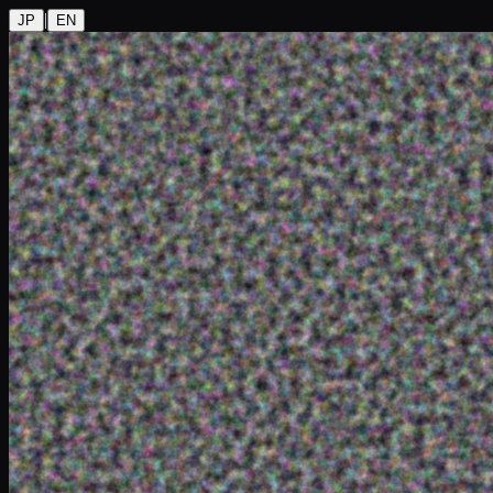
|
JP
EN