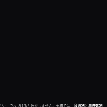
さい」で片づけると改善しません。実務では、
音源別
と
周波数別