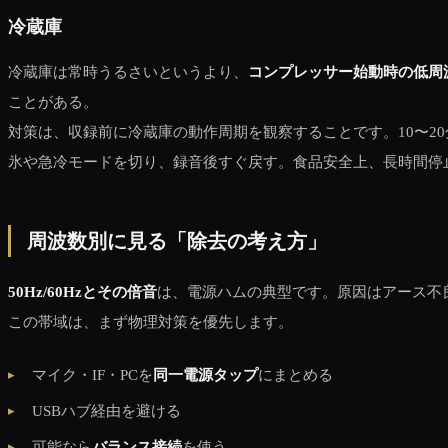
冷蔵庫
冷蔵庫は常時うるさいというより、
コンプレッサー始動時の低周
ことがある。
対策は、収録前に冷蔵庫の動作周期を観察することです。10〜
氷や急冷モードを切り、録音後すぐ戻す。食品安全上、長時間停
周波数別に見る「除去の考え方」
50Hz/60Hzとその倍音
は、電源ハムの典型です。原因はアース不良
この帯域は、まず物理対策を優先します。
マイク・IF・PCを
同一電源タップ
にまとめる
USBハブ経由を避ける
可能なら
バランス接続
を使う