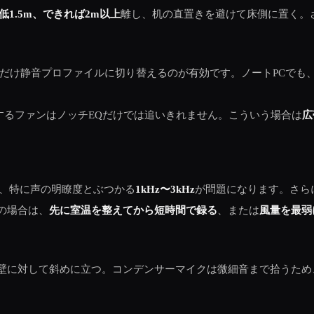
低1.5m、できれば2m以上
離し、机の直置きを避けて床側に置く。
時だけ静音プロファイルに切り替えるのが有効です。ノートPCで
するファンはノッチEQだけでは追いきれません。こういう場合は
広
、特に声の明瞭度とぶつかる
1kHz〜3kHz
が問題になります。さら
の場合は、
先に室温を整えてから短時間で録る
、または
風量を最弱
壁に対して斜めに立つ。コンデンサーマイクは微細音まで拾うため