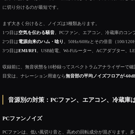
に切り分けるのが最短です。
まず大きく分けると、ノイズは3種類あります。
1つ目は
空気を伝わる騒音
。PCファン、エアコン、冷蔵庫のコン
2つ目は
電源由来のハム・唸り
。50Hz/60Hzとその倍音（100/1
3つ目は
EMI/RFI
。USB給電、Wi‑Fiルーター、ACアダプター
収録前に、無音状態を10秒録ってスペクトラムアナライザーで確認してくださ
目安は、ナレーション用途なら
無音部の平均ノイズフロアが-60dBF
音源別の対策：PCファン、エアコン、冷蔵庫
PCファンノイズ
PCファンは、低い風切り音と、高めの回転成分が混ざります。多