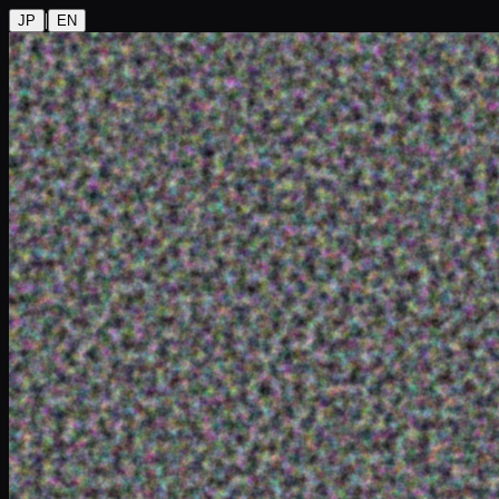
|
JP
EN