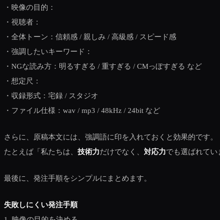
・映像の目的：
・視聴者：
・全体トーン：信頼感 / 親しみ / 高級感 / スピード感
・強調したいキーワード：
・NGな読み方：明るすぎる / 重すぎる / CMっぽすぎる など
・想定尺：
・収録形式：宅録 / スタジオ
・ファイル仕様：wav / mp3 / 48kHz / 24bit など
さらに、原稿本文には、強調語に印を入れておくと効果的です。
たとえば「私たちは、
技術力
だけでなく、
対応力
でも選ばれてい
最後に、発注手順をシンプルにまとめます。
失敗しにくい発注手順
1. 映像の目的を決める