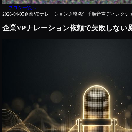
←
ブログ一覧へ
2026-04-05
企業VP
ナレーション原稿
発注手順
音声ディレクシ
企業VPナレーション依頼で失敗しない