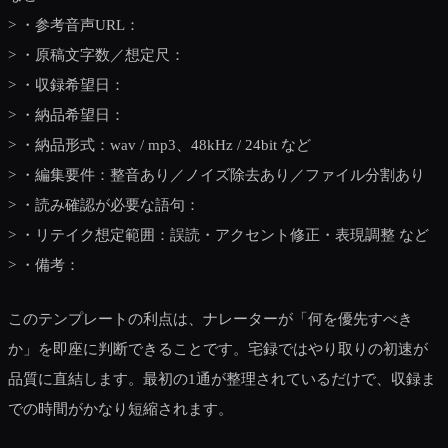
> ・参考音声URL：
> ・原稿文字数／想定尺：
> ・収録希望日：
> ・納品希望日：
> ・納品形式：wav / mp3、48kHz / 24bit など
> ・編集要件：整音あり／ノイズ除去あり／ファイル分割あり
> ・読み確認が必要な語句：
> ・リテイク想定範囲：誤読・アクセント修正・表現調整 など
> ・備考：
このテンプレートの利点は、ナレーターが「何を優先すべき
か」を即座に判断できることです。宅録ではやり取りの初速が
品質に直結します。最初の1通が整理されているだけで、収録ま
での時間がかなり短縮されます。