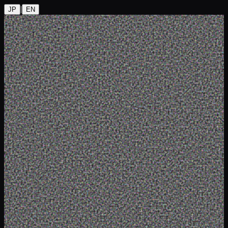
|
JP
EN