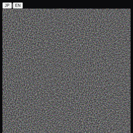
|
JP
EN