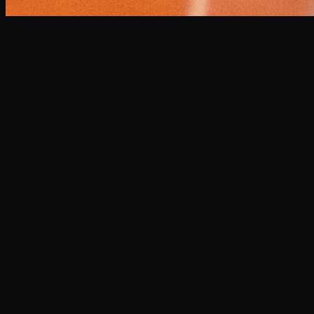
小林 将大
Masahiro Kobayashi
Professional Narrator
企業VP、CM、ドキュメンタリーなど年間300本以上のナレ
ーションを担当。
高品質な宅録環境を完備し、スピーディかつ最高水準の音声
データを提供します。
サンプルボイスを聴く
あわせて読みたい記事