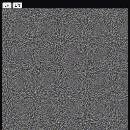
|
JP
EN