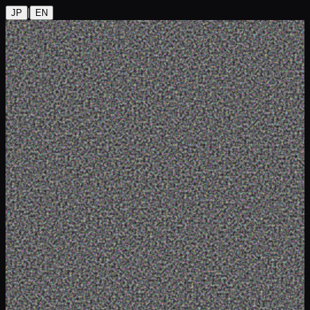
|
JP
EN