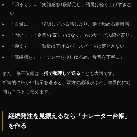
「明るく」→「笑顔感を1段階足し、語尾は軽く上げすぎな
い」
「自然に」→「説明している感じより、隣で勧める距離感」
「固い」→「企業VP寄りではなく、Webサービス紹介寄り」
「抑えて」→「熱量は下げるが、スピードは落とさない」
「高級感を」→「テンポを少しゆるめ、母音を丁寧に」
また、修正依頼は
一括で整理して送る
ことも大切です。
断続的に細かい指示を送ると、双方の認識がぶれ、結果的に時
間もコストも増えます。
継続発注を見据えるなら「ナレーター台帳」
を作る