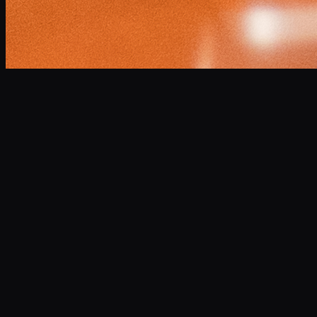
小林 将大
Masahiro Kobayashi
Professional Narrator
企業VP、CM、ドキュメンタリーなど年間300本以上のナレ
ーションを担当。