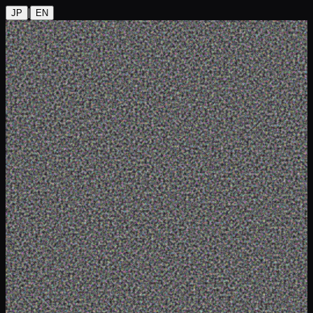
|
JP
EN