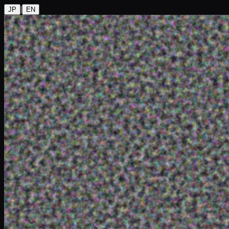
|
JP
EN