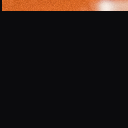
小林 将大
Masahiro Kobayashi
Professional Narrator
企業VP、CM、ドキュメンタリーなど年間300本以上のナレ
ーションを担当。
高品質な宅録環境を完備し、スピーディかつ最高水準の音声