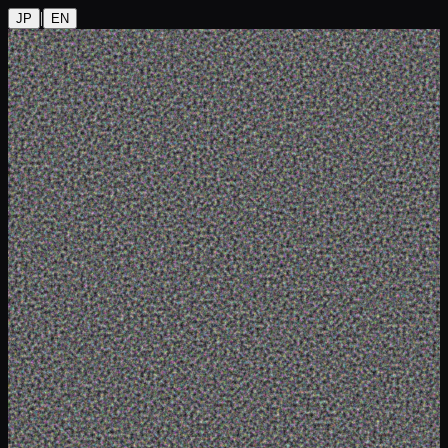
|
JP
EN