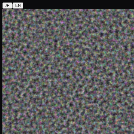
|
JP
EN