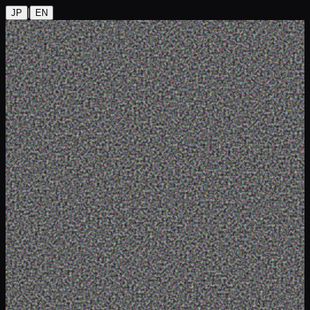
|
JP
EN