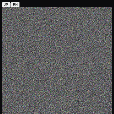
|
JP
EN