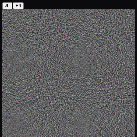
|
JP
EN