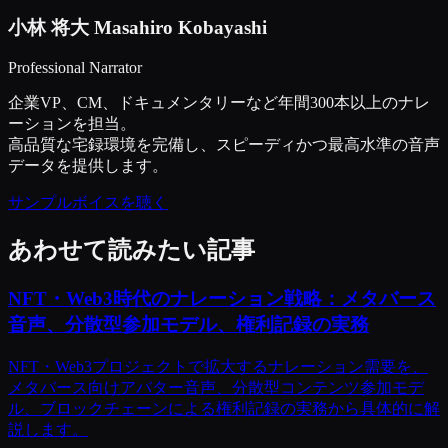
小林 将大
Masahiro Kobayashi
Professional Narrator
企業VP、CM、ドキュメンタリーなど年間300本以上のナレ
ーションを担当。
高品質な宅録環境を完備し、スピーディかつ最高水準の音声
データを提供します。
サンプルボイスを聴く
あわせて読みたい記事
NFT・Web3時代のナレーション戦略：メタバース
音声、分散型参加モデル、権利記録の実務
NFT・Web3プロジェクトで拡大するナレーション需要を、
メタバース向けアバター音声、分散型コンテンツ参加モデ
ル、ブロックチェーンによる権利記録の実務から具体的に解
説します。