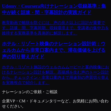
Udemy・Coursera向けナレーション収録基準：集
中が続く話速・間・字幕設計の実践ガイド
教育動画で離脱を防ぐには、声の良さ以上に設計が重要で
す。話速、間、字幕同期、収録環境まで、受講者の集中力を
維持する実務基準を具体的に解説します。
ホテル・リゾート映像のナレーション設計術：ウ
ェルカムから非常口案内まで、滞在価値を上げる
声の切り替えガイド
ホテル・リゾート施設のウェルカムムービーと案内映像にお
けるナレーション設計を解説。高揚感を生む声のトーン設計
から、チェックイン・非常口案内まで用途別の声質切り替え
を実務視点で紹介します。
ナレーションのご依頼・ご相談
企業VP・CM・ドキュメンタリーなど、お気軽にお問い合わ
せください。