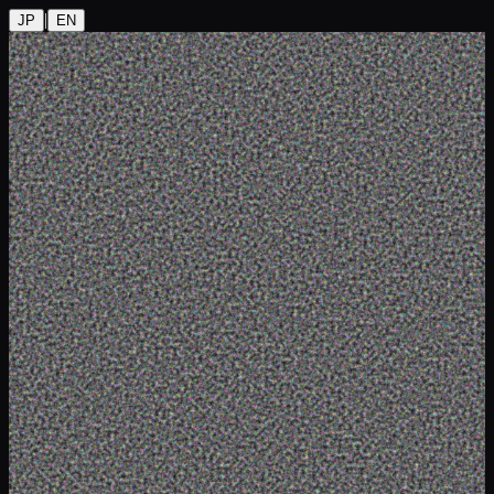
|
JP
EN