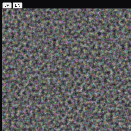
|
JP
EN