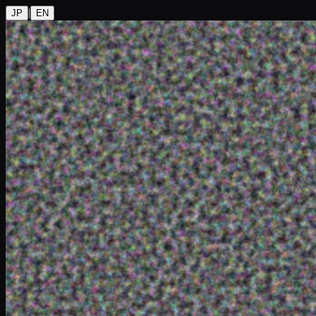
|
JP
EN