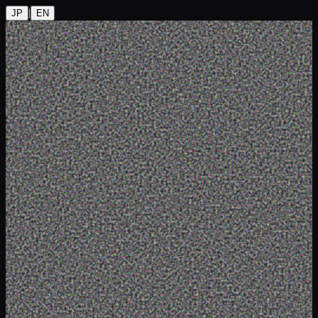
|
JP
EN