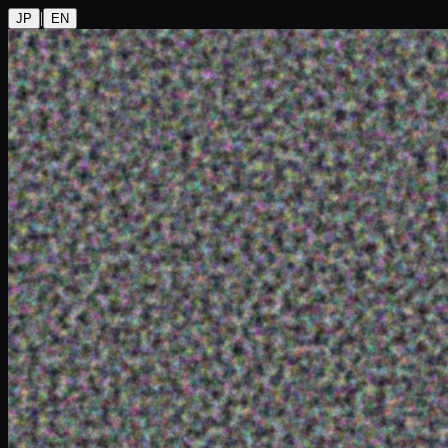
|
JP
EN