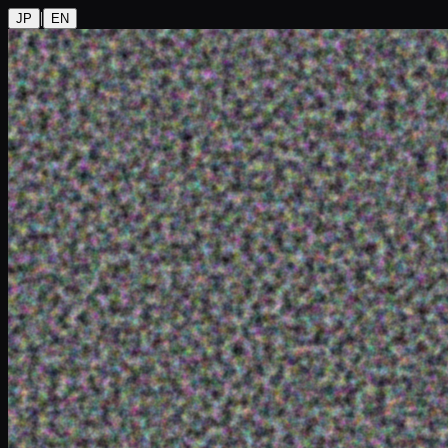
|
JP
EN