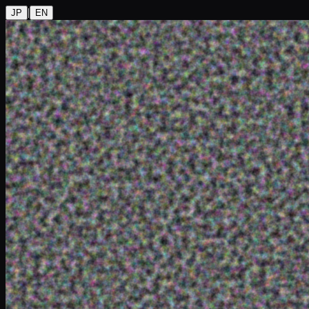
|
JP
EN