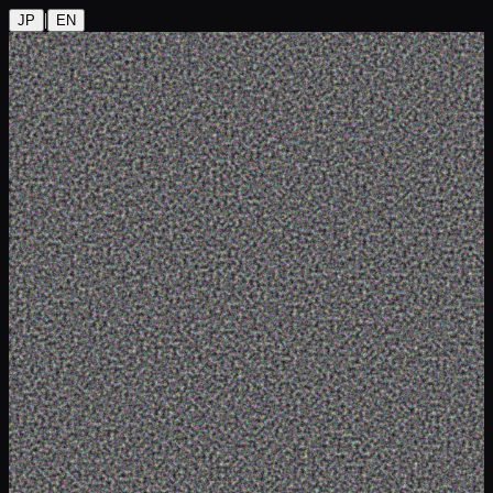
|
JP
EN