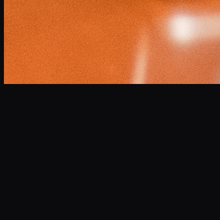
小林 将大
Masahiro Kobayashi
Professional Narrator
企業VP、CM、ドキュメンタリーなど年間300本以上のナレ
ーションを担当。