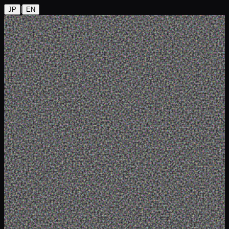
|
JP
EN