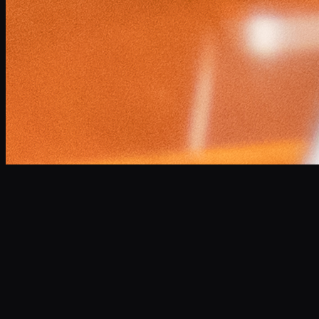
小林 将大
Masahiro Kobayashi
Professional Narrator
企業VP、CM、ドキュメンタリーなど年間300本以上のナレ
ーションを担当。