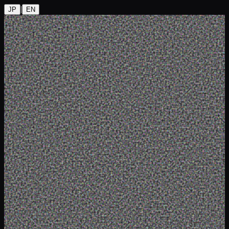
|
JP
EN