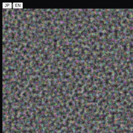
|
JP
EN