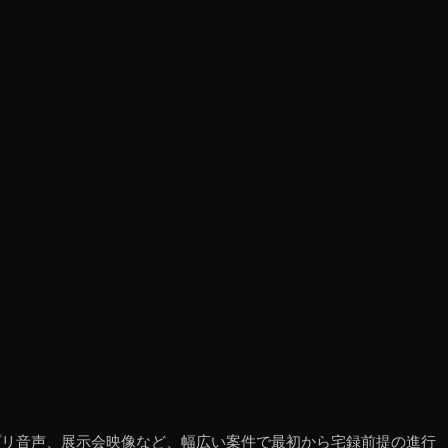
、アプリ音声、展示会映像など、幅広い案件で最初から宅録前提の進行