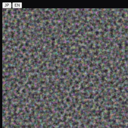
|
JP
EN