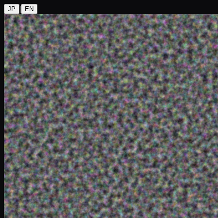
|
JP
EN