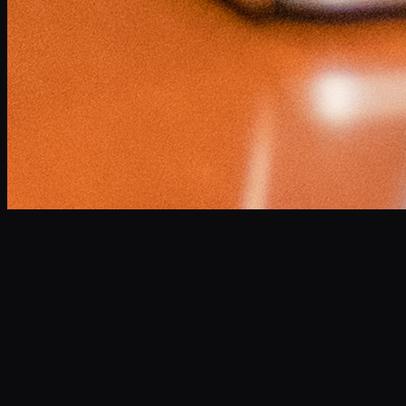
小林 将大
Masahiro Kobayashi
Professional Narrator