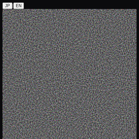
|
JP
EN