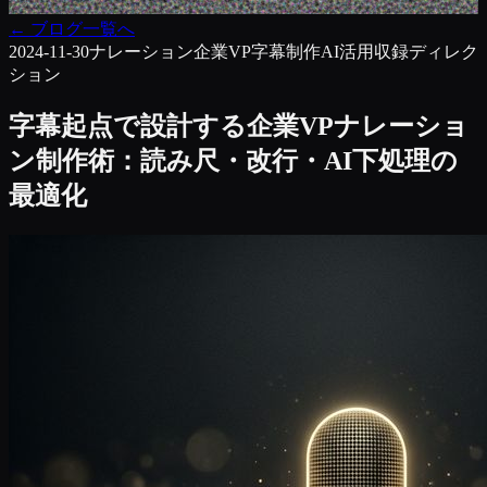
←
ブログ一覧へ
2024-11-30
ナレーション
企業VP
字幕制作
AI活用
収録ディレク
ション
字幕起点で設計する企業VPナレーショ
ン制作術：読み尺・改行・AI下処理の
最適化