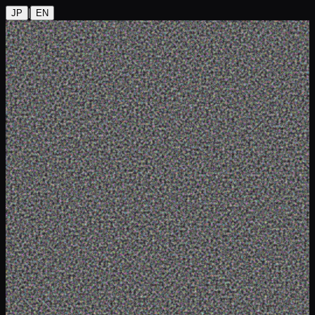
|
JP
EN