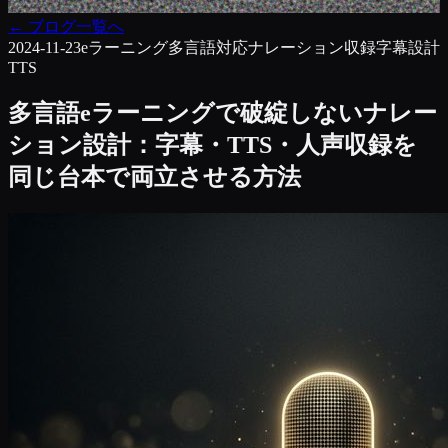
←
ブログ一覧へ
2024-11-23
eラーニング
多言語対応
ナレーション収録
字幕設計
TTS
多言語eラーニングで破綻しないナレー
ション設計：字幕・TTS・人声収録を
同じ台本で両立させる方法