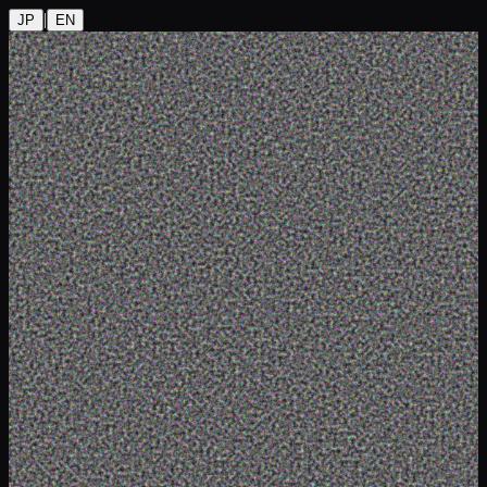
|
JP
EN