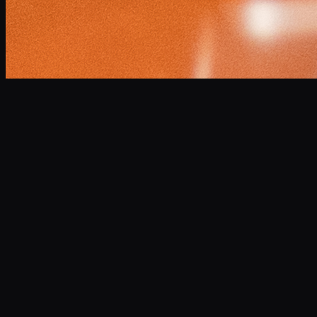
小林 将大
Masahiro Kobayashi
Professional Narrator
企業VP、CM、ドキュメンタリーなど年間300本以上のナレ
ーションを担当。
高品質な宅録環境を完備し、スピーディかつ最高水準の音声