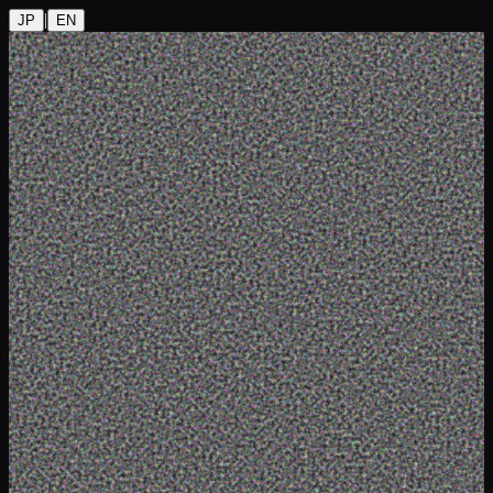
|
JP
EN