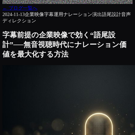
←
ブログ一覧へ
2024-11-13
企業映像
字幕運用
ナレーション演出
語尾設計
音声
ディレクション
字幕前提の企業映像で効く“語尾設
計”──無音視聴時代にナレーション価
値を最大化する方法