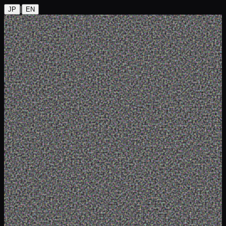
|
JP
EN