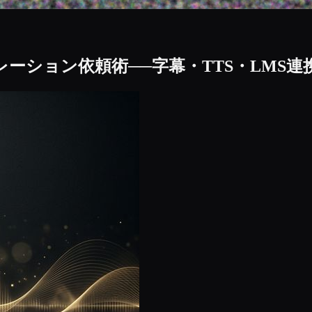
ーション依頼術──字幕・TTS・LMS