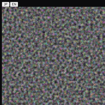
|
JP
EN