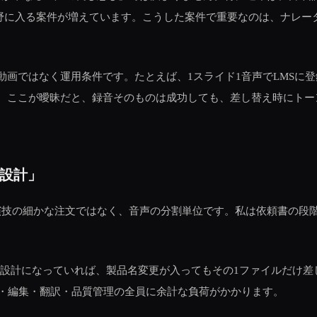
視野に入る案件が増えています。こうした案件で重要なのは、ナレ
画ではなく運用条件です。たとえば、1スライド1音声でLMSに登
。ここが曖昧だと、録音そのものは成功しても、差し替え時にトー
設計」
演技の細かな注文ではなく、音声の分割単位です。私は依頼書の段階
の単位で録る設計になっていれば、製品名変更が入ってもその1ファイル
ー・編集・翻訳・品質管理の全員に余計な負荷がかかります。