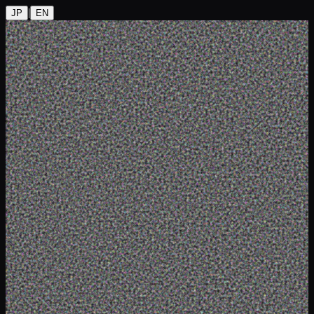
|
JP
EN