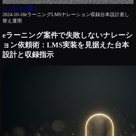
←
ブログ一覧へ
2024-10-18
eラーニング
LMS
ナレーション収録
台本設計
差し
替え運用
eラーニング案件で失敗しないナレーシ
ョン依頼術：LMS実装を見据えた台本
設計と収録指示