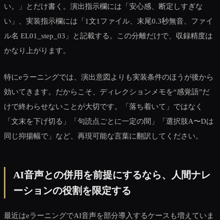
い。」とだけ書く。演出指示欄には「安心感、断定しすぎな
い」、実装指示欄には「1文1ファイル、末尾0.3秒無音、ファイ
ル名 EL01_step_03」と記載する。この分離だけで、収録精度は
かなり上がります。
特にeラーニングでは、演出意図よりも実装条件のほうが後から
効いてきます。だからこそ、ディレクションメモを“感覚語”だ
けで終わらせないことが大切です。「落ち着いて」ではなく
「文末を下げ切る」「句読点ごとに一定の間」「選択肢A〜Dは
同じ抑揚幅で」など、再現可能な言葉に翻訳してください。
AI音声との併用を前提にするなら、人間ナレ
ーションの役割を限定する
最近はeラーニングでAI音声を部分導入するケースも増えていま