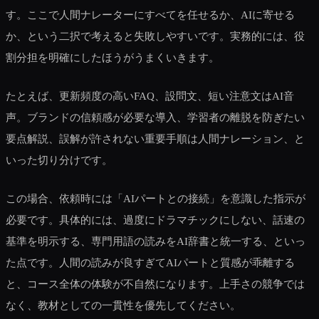
す。ここで人間ナレーターにすべてを任せるか、AIに寄せる
か、という二択で考えると失敗しやすいです。実務的には、役
割分担を明確にしたほうがうまくいきます。
たとえば、更新頻度の高いFAQ、設問文、短い注意文はAI音
声。ブランドの信頼感が必要な導入、学習者の離脱を防ぎたい
要点解説、誤解が許されない重要手順は人間ナレーション、と
いった切り分けです。
この場合、依頼時には「AIパートとの接続」を意識した指示が
必要です。具体的には、過度にドラマチックにしない、話速の
基準を明示する、専門用語の読みをAI辞書と統一する、といっ
た点です。人間の読みが良すぎてAIパートと質感が乖離する
と、コース全体の体験が不自然になります。上手さの競争では
なく、教材としての一貫性を優先してください。