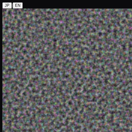
|
JP
EN