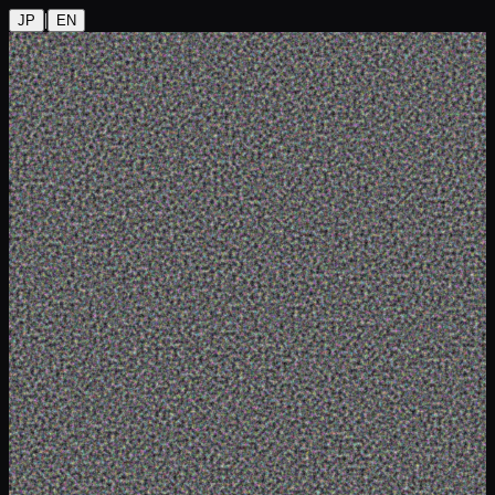
|
JP
EN