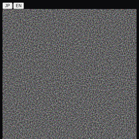
|
JP
EN