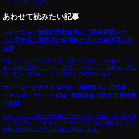
サンプルボイスを聴く
あわせて読みたい記事
ナレーション依頼の失敗を防ぐ『事前確認シー
ト』完全版｜発注者が必ず伝えるべき10項目と記
入例
ナレーション発注の行き違いを防ぐための『事前確認シー
ト』を完全解説。トーン、速度、アクセント、感情量、禁止
ワードなど10項目を、記入例付きで実務的に紹介します。
ナレーターが押さえるべき『感情移入』の技術｜
ドキュメンタリー・CM・解説映像で変える感情量
の設計
ナレーターに必要な感情移入の考え方を、登場人物・視聴者
への入り方と、ドキュメンタリー・CM・解説映像ごとの感
情量の調整法に分けて具体的に解説します。