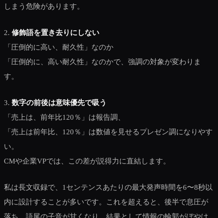
しまう危険があります。
2.
修飾語を置き去りにしない
「圧倒的に高い、耐久性」なのか
「圧倒的に、高い耐久性」なのかで、強調の対象が変わりま
す。
3.
数字の前後は意味優先で吸う
「売上は、前年比120％」は報告調、
「売上は前年比、120％」は数値を見せるプレゼン調になりやす
い。
CMや企業VPでは、この差が説得力に直結します。
私は長文収録で、1センテンスあたりの最大発声時間を6〜8秒以
内に設計することが多いです。これを超えると、後半で息圧が
落ち、語尾の子音が甘くなり、結果として情報の輪郭がぼやけ