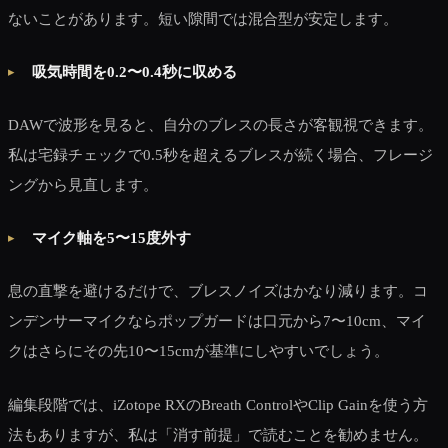
ないことがあります。短い隙間では混合型が安定します。
吸気時間を0.2〜0.4秒に収める
DAWで波形を見ると、自分のブレスの長さが客観視できます。
私は宅録チェックで0.5秒を超えるブレスが続く場合、フレージ
ングから見直します。
マイク軸を5〜15度外す
息の直撃を避けるだけで、ブレスノイズはかなり減ります。コ
ンデンサーマイクならポップガードは口元から7〜10cm、マイ
クはさらにその先10〜15cmが基準にしやすいでしょう。
編集段階では、iZotope RXのBreath ControlやClip Gainを使う方
法もありますが、私は「消す前提」で読むことを勧めません。