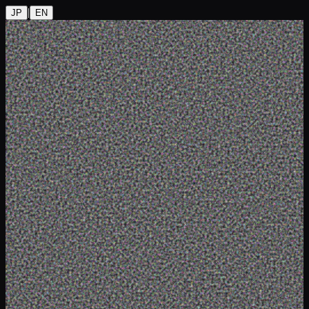
|
JP
EN