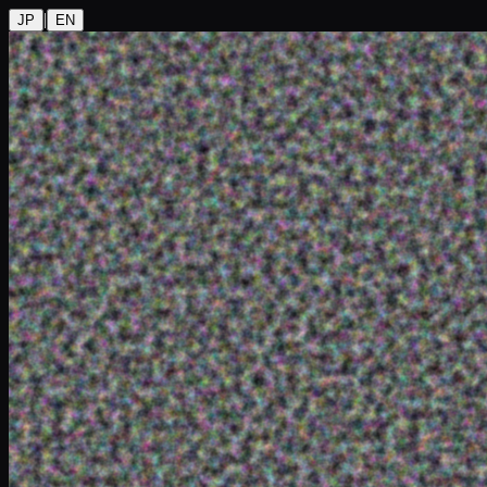
|
JP
EN