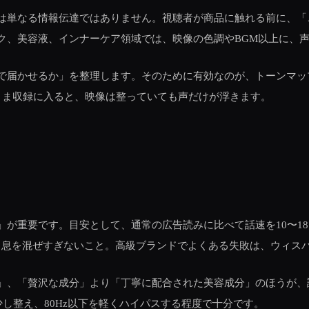
は単なる情報伝達ではありません。視聴者が商品に触れる前に、「
ク、美容液、インナーケア領域では、映像の色調やBGM以上に、
で届かせるか」を整理します。そのために有効なのが、トーンマッ
まま収録に入ると、映像は整っていても声だけが浮きます。
重要です。目安として、通常の広告読みに比べて話速を10〜18％落
、息を混ぜすぎないこと。高級ブランドでよくある失敗は、ウィス
、「贅沢な成分」より「丁寧に配合された美容成分」のほうが、誇張感
少し整え、80Hz以下を軽くハイパスする程度で十分です。