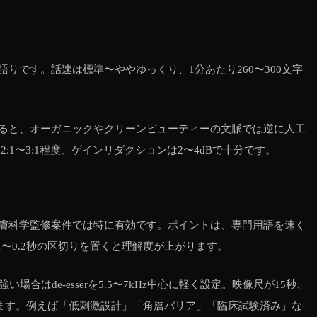
です。話速は標準〜ややゆっくり、1分あたり260〜300文字
ると、オーガニックやクリーンビューティーの文脈では逆に人工
〜3:1程度、ゲインリダクションは2〜4dBで十分です。
膚科学監修案件では特に有効です。ポイントは、専門用語を速く
〜0.2秒の区切りを置くと理解度が上がります。
はde-esserを5.5〜7kHz中心に軽く設定。映像尺が15秒、
します。例えば「低刺激設計」「角層バリア」「臨床試験済み」な