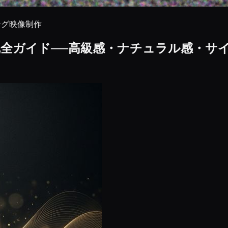
ング
映像制作
全ガイド──高級感・ナチュラル感・サ