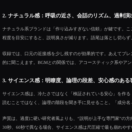
2. ナチュラル感：呼吸の近さ、会話のリズム、過剰演
ナチュラル系ブランドは「作り込みすぎない信頼」が鍵です。ここ
程度を目安にすると、説明臭さが減ります。語尾は落とし切らず
収録では、口元の近接感を少し残すのが効果的です。あえてブレ
的に聞こえます。BGMとの関係では、アコースティック系やアンビ
3. サイエンス感：明瞭度、論理の段差、安心感のある
サイエンス感は、冷たさではなく「検証されている安心」を作る
読むことではなく、論理の階段を聞き手に見せること。「成分名→
声質は、過度に硬い研究者風よりも、“説明が上手な専門家”の方向が現
30秒、60秒で異なる場合、サイエンス感は尺圧縮で最も崩れや