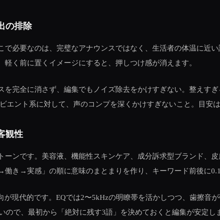
出の排除
で必要なのは、完璧なアナウンスではなく、生活者の体温に近い語り
、軽く前に置くイメージにすると、押しつけ感が消えます。
スを完全に消さず、編集でもノイズ除去をかけすぎない。整えすぎ
エント系に対して、声のコンプを深くかけすぎないこと。目安は2:1
客観性
トーンです。美容液、機能性スキンケア、成分訴求型ブランド、皮
働き→実感」の順に意味のまとまりを作り、キーワード前後に0.1
代的です。EQでは2〜5kHzの明瞭帯を活かしつつ、歯擦音が強い場合
すいので、最初から「絶対に残す3語」を決めておくと編集が安定