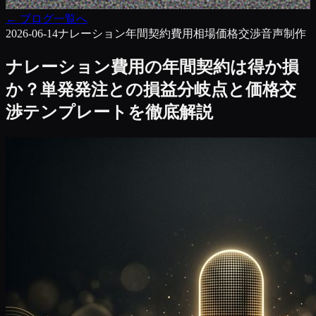
←
ブログ一覧へ
2026-06-14
ナレーション
年間契約
費用相場
価格交渉
音声制作
ナレーション費用の年間契約は得か損
か？単発発注との損益分岐点と価格交
渉テンプレートを徹底解説