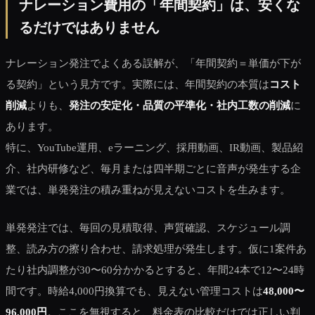
ナレーション費用の「年間契約」は、安くな
るだけではありません
ナレーション発注でよくある誤解が、「年間契約＝単価が下が
る契約」という見方です。実際には、年間契約の本質は
コスト
削減
よりも、
発注の安定化・品質の平準化・社内工数の削減
に
あります。
特に、YouTube運用、eラーニング、採用動画、IR動画、製品紹
介、社内研修など、毎月または四半期ごとに音声が発生する企
業では、単発発注の積み重ねが見えないコストを生みます。
単発発注では、毎回の見積取得、声質確認、スケジュール調
整、読み方の擦り合わせ、請求処理が発生します。仮に1案件あ
たり社内調整が30〜60分かかるとすると、年間24本で12〜24時
間です。時給4,000円換算でも、見えない管理コストは
48,000〜
96,000円
。ここを無視すると、料金表の比較だけでは正しい判