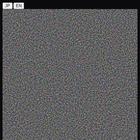
|
JP
EN