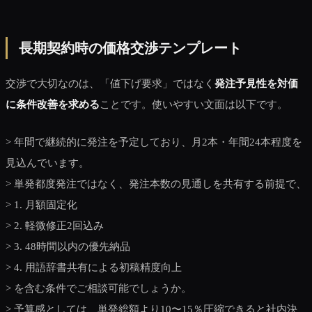
長期契約時の価格交渉テンプレート
交渉で大切なのは、「値下げ要求」ではなく
発注予見性を対価
に条件改善を求める
ことです。使いやすい文面は以下です。
> 年間で継続的に発注を予定しており、月2本・年間24本程度を
見込んでいます。
> 単発都度発注ではなく、発注本数の見通しを共有する前提で、
> 1. 月額固定化
> 2. 軽微修正2回込み
> 3. 48時間以内の優先納品
> 4. 用語辞書共有による初稿精度向上
> を含む条件でご相談可能でしょうか。
> 予算感としては、単発総額より10〜15％圧縮できると社内決