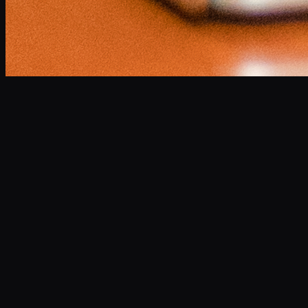
小林 将大
Masahiro Kobayashi