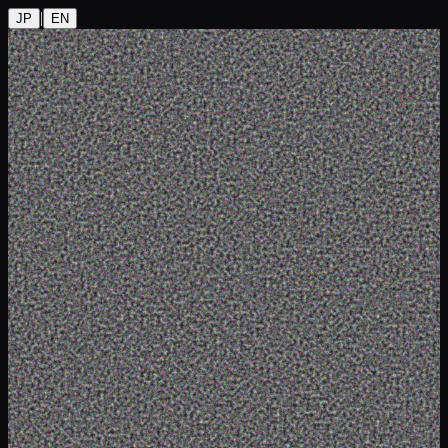
|
JP
EN