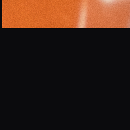
小林 将大
Masahiro Kobayashi
Professional Narrator
企業VP、CM、ドキュメンタリーなど年間300本以上のナレ
ーションを担当。
高品質な宅録環境を完備し、スピーディかつ最高水準の音声
データを提供します。
サンプルボイスを聴く