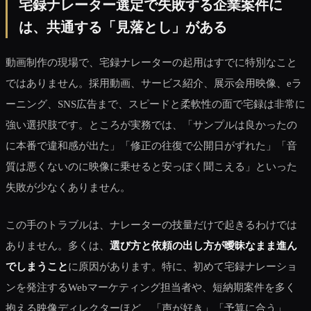
宅録ナレーター選定で失敗する企業案件に
は、共通する「見落とし」がある
動画制作の現場で、宅録ナレーターの起用はすでに特別なこと
ではありません。採用動画、サービス紹介、展示会用映像、eラ
ーニング、SNS広告まで、スピードと柔軟性の面で宅録は非常に
強い選択肢です。ところが実務では、「サンプルは良かったの
に本番で違和感が出た」「修正の往復で公開日がずれた」「音
質は悪くないのに映像に乗せると安っぽく聞こえる」といった
失敗が少なくありません。
この手のトラブルは、ナレーターの技量だけで起きるわけでは
ありません。多くは、
選び方と依頼の出し方が曖昧なまま進ん
でしまうこと
に原因があります。特に、初めて宅録ナレーショ
ンを発注するWebマーケティング担当者や、短納期案件を多く
抱える映像ディレクターほど、「声が好き」「予算に合う」