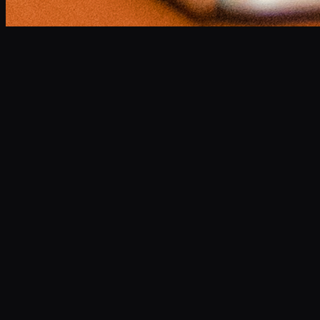
小林 将大
Masahiro Kobayashi