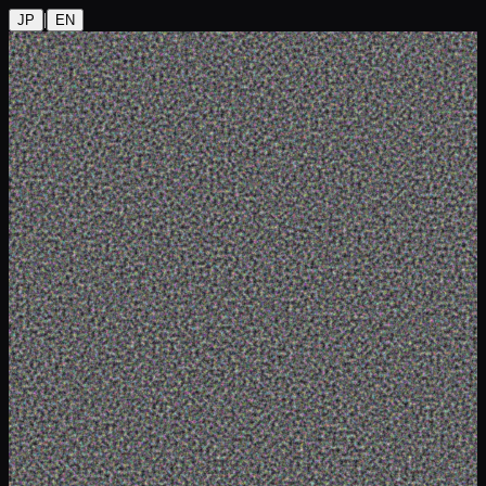
|
JP
EN