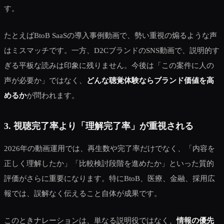
す。
たとえばBtoB SaaSの導入事例動画で、勢い重視の煽るような声
はミスマッチです。一方、D2CブランドのSNS動画で、説明的す
ぎる平板な読みは印象に残りません。今後は「この案件に人の
声が必要か」ではなく、
どんな聴覚体験ならブランド価値を高
めるか
が問われます。
3. 視聴完了率より「理解完了率」が重視される
2026年の動画運用では、再生数や完了率だけでなく、「内容を
正しく理解したか」「比較検討段階を進めたか」といった質的
評価がさらに重要になります。特にBtoB、医療、金融、採用広
報では、誤解なく伝えること自体が成果です。
このときナレーションは、単なる説明役ではなく、
情報の優先