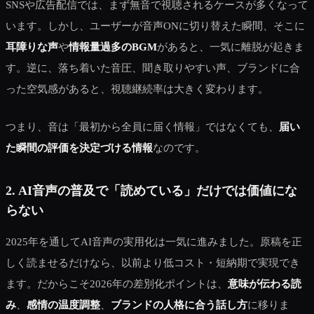
SNSや広告配信では、まず無音で視聴されるケースが多くなって
います。しかし、ユーザーが音声ONに切り替えた瞬間、そこに
耳障りな声
や
情報量過多のBGM
があると、一気に離脱が起きま
す。逆に、落ち着いた音圧、聞き取りやすい声、ブランドに合
った空気感があると、視聴継続率は大きく変わります。
つまり、音は「最初から全員に届く情報」ではなくても、
届い
た瞬間の評価を決定づける情報
なのです。
2. AI音声の普及で「読めている」だけでは価値にな
らない
2025年を通してAI音声の実用化は一気に進みました。原稿を正
しく読ませるだけなら、以前より低コスト・短納期で実現でき
ます。だからこそ2026年の差別化ポイントは、
意味が伝わる読
み
、
感情の温度調整
、
ブランドの人格に合う話し方
に移りま