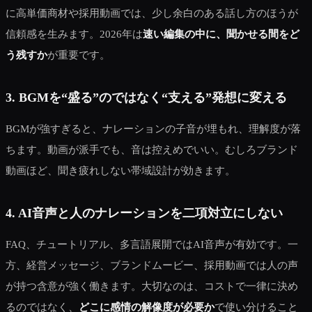
に高単価商材や採用動画では、少し余白のある話し方のほうが
信頼感を生みます。2026年は
速い編集の中に、聞かせる間をど
う残すか
が重要です。
3. BGMを“盛る”のではなく“支える”発想に変える
BGMが強すぎると、ナレーションの子音が埋もれ、理解度が落
ちます。動画が派手でも、音は控えめでいい。むしろブランド
動画ほど、聞き疲れしない帯域設計が効きます。
4. AI音声と人のナレーションを二項対立にしない
FAQ、チュートリアル、多言語展開ではAI音声が有効です。一
方、経営メッセージ、ブランドムービー、採用動画では人の声
が持つ含意が強く働きます。大切なのは、コストで一律に決め
るのではなく、
どこに感情の解像度が必要か
で使い分けること