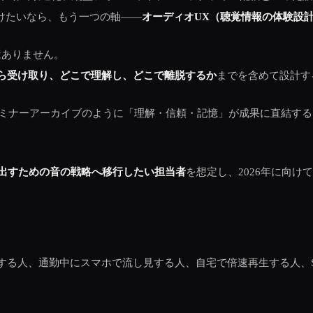
けたいなら、もう一つの軸――
オーディオUX（聴覚情報の体験設
はありません。
ら受け取り、どこで理解し、どこで離脱するか
までを含めて設計す
、セミナーアーカイブのように「理解・信頼・記憶」が成果に直結す
を出すための音の戦略へ移行したい担当者
を想定し、2026年に向
する人、通勤中にスマホで流し見する人、自宅で倍速再生する人、S