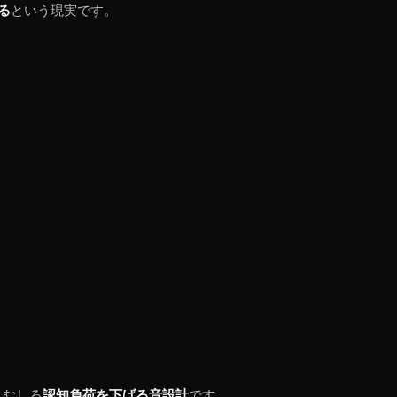
る
という現実です。
、むしろ
認知負荷を下げる音設計
です。