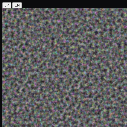
|
JP
EN