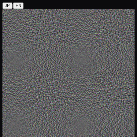
|
JP
EN